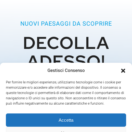
NUOVI PAESAGGI DA SCOPRIRE
DECOLLA
ADESSO!
Gestisci Consenso
Per fornire le migliori esperienze, utilizziamo tecnologie come i cookie per
Sia che siate appassionati piloti o semplicemente
memorizzare e/o accedere alle informazioni del dispositivo. Il consenso a
curiosi di vivere il fascino del volo, l’Aviosuperficie di
queste tecnologie ci permetterà di elaborare dati come il comportamento di
navigazione o ID unici su questo sito. Non acconsentire o ritirare il consenso
Grumento Nova è pronta ad accogliervi. Venite a
può influire negativamente su alcune caratteristiche e funzioni.
sperimentare la libertà del cielo con noi!
Accetta
CONTATTACI