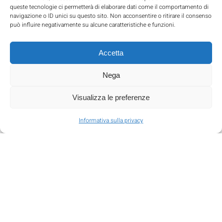
alle aviorimesse dotate di moderne telecamere di
queste tecnologie ci permetterà di elaborare dati come il comportamento di
sorveglianza H24, garantiamo un ambiente sicuro e
navigazione o ID unici su questo sito. Non acconsentire o ritirare il consenso
accogliente per le vostre esperienze di volo.
può influire negativamente su alcune caratteristiche e funzioni.
Regolamenti chiari:
i nostri regolamenti mirano a
Accetta
garantire la sicurezza di tutti. Vi preghiamo di rispettarli
per assicurare un’esperienza piacevole per tutti gli
Nega
utenti.
Visualizza le preferenze
ESPERIENZE UNICHE
Informativa sulla privacy
IMPEGNO PER LA SICUREZZA
BRIEFING PER I PILOTI