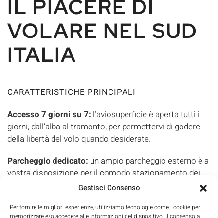
IL PIACERE DI
VOLARE NEL SUD
ITALIA
CARATTERISTICHE PRINCIPALI
Accesso 7 giorni su 7:
l’aviosuperficie è aperta tutti i
giorni, dall’alba al tramonto, per permettervi di godere
della libertà del volo quando desiderate.
Parcheggio dedicato:
un ampio parcheggio esterno è a
vostra disposizione per il comodo stazionamento dei
veicoli.
Gestisci Consenso
Servizi aeronautici:
dalla nostra pista ben mantenuta
Per fornire le migliori esperienze, utilizziamo tecnologie come i cookie per
memorizzare e/o accedere alle informazioni del dispositivo. Il consenso a